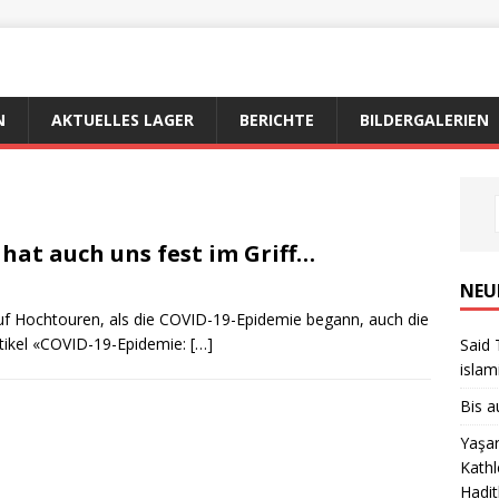
N
AKTUELLES LAGER
BERICHTE
BILDERGALERIEN
hat auch uns fest im Griff…
NEU
 auf Hochtouren, als die COVID-19-Epidemie begann, auch die
rtikel «COVID-19-Epidemie:
[…]
Said 
islam
Bis a
Yaşar
Kathl
Hadit