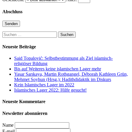
Abschluss
Suchen
nach:
Neueste Beiträge
Said Topalović: Selbstbestimmung als Ziel islamisch-
religiöser Bildung
Bis auf Weiteres keine islamischen Lager mehr
Yaşar Sarıkaya, Martin Rothgangel, Déborah Kathleen Grün,
Mehmet Soyhun (Hrsg.): Hadithdidaktik im Diskurs
Kein Islamisches Lager im 2022
Islamisches Lager 2022: Hilfe gesucht!
Neueste Kommentare
Newsletter abonnieren
Name
E-mail