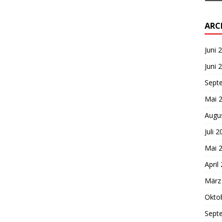
ARC
Juni 
Juni 
Sept
Mai 
Augu
Juli 
Mai 
April
März
Okto
Sept