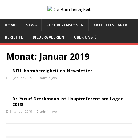
HOME
NEWS
BUCHREZENSIONEN
AKTUELLES LAGER
BERICHTE
BILDERGALERIEN
ÜBER UNS
Monat:
Januar 2019
NEU: barmherzigkeit.ch-Newsletter
8. Januar 2019
admin_wp
Dr. Yusuf Dreckmann ist Hauptreferent am Lager
2019!
8. Januar 2019
admin_wp