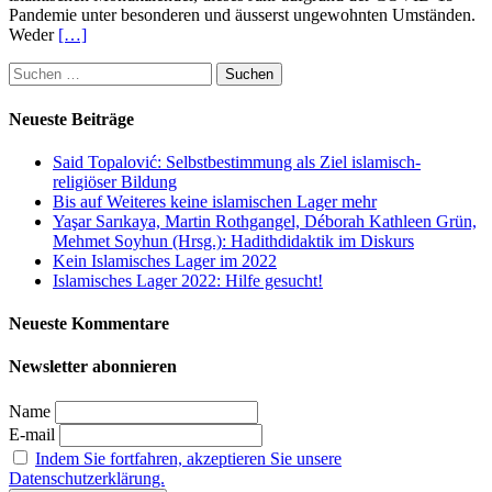
Pandemie unter besonderen und äusserst ungewohnten Umständen.
Weder
[…]
Suchen
nach:
Neueste Beiträge
Said Topalović: Selbstbestimmung als Ziel islamisch-
religiöser Bildung
Bis auf Weiteres keine islamischen Lager mehr
Yaşar Sarıkaya, Martin Rothgangel, Déborah Kathleen Grün,
Mehmet Soyhun (Hrsg.): Hadithdidaktik im Diskurs
Kein Islamisches Lager im 2022
Islamisches Lager 2022: Hilfe gesucht!
Neueste Kommentare
Newsletter abonnieren
Name
E-mail
Indem Sie fortfahren, akzeptieren Sie unsere
Datenschutzerklärung.