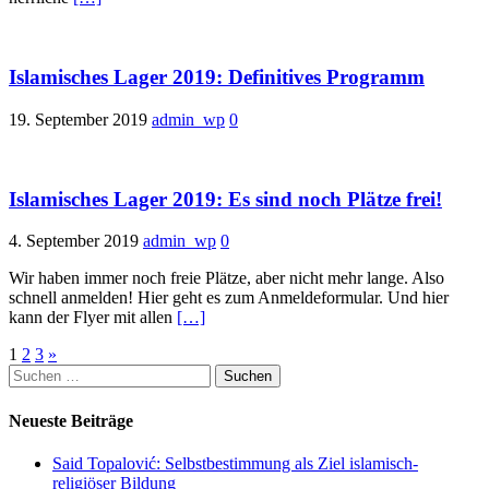
Islamisches Lager 2019: Definitives Programm
19. September 2019
admin_wp
0
Islamisches Lager 2019: Es sind noch Plätze frei!
4. September 2019
admin_wp
0
Wir haben immer noch freie Plätze, aber nicht mehr lange. Also
schnell anmelden! Hier geht es zum Anmeldeformular. Und hier
kann der Flyer mit allen
[…]
Seitennummerierung
1
2
3
»
Suchen
der
nach:
Beiträge
Neueste Beiträge
Said Topalović: Selbstbestimmung als Ziel islamisch-
religiöser Bildung