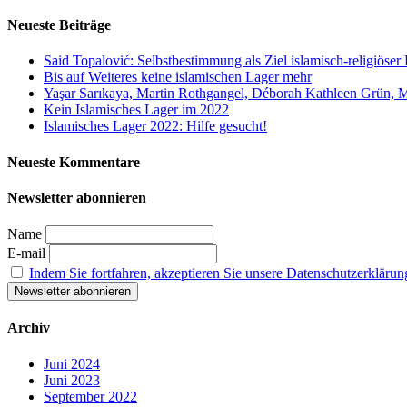
nach:
Neueste Beiträge
Said Topalović: Selbstbestimmung als Ziel islamisch-religiöser
Bis auf Weiteres keine islamischen Lager mehr
Yaşar Sarıkaya, Martin Rothgangel, Déborah Kathleen Grün, 
Kein Islamisches Lager im 2022
Islamisches Lager 2022: Hilfe gesucht!
Neueste Kommentare
Newsletter abonnieren
Name
E-mail
Indem Sie fortfahren, akzeptieren Sie unsere Datenschutzerklärun
Archiv
Juni 2024
Juni 2023
September 2022