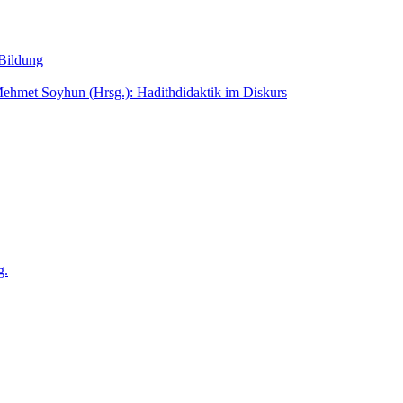
 Bildung
Mehmet Soyhun (Hrsg.): Hadithdidaktik im Diskurs
g.