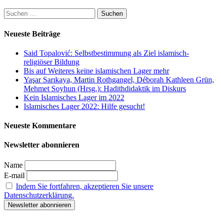
Suchen
nach:
Neueste Beiträge
Said Topalović: Selbstbestimmung als Ziel islamisch-
religiöser Bildung
Bis auf Weiteres keine islamischen Lager mehr
Yaşar Sarıkaya, Martin Rothgangel, Déborah Kathleen Grün,
Mehmet Soyhun (Hrsg.): Hadithdidaktik im Diskurs
Kein Islamisches Lager im 2022
Islamisches Lager 2022: Hilfe gesucht!
Neueste Kommentare
Newsletter abonnieren
Name
E-mail
Indem Sie fortfahren, akzeptieren Sie unsere
Datenschutzerklärung.