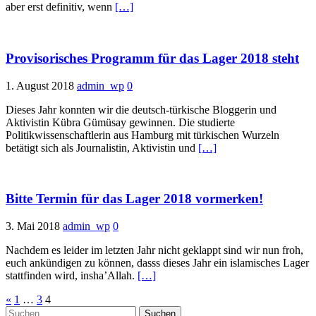
aber erst definitiv, wenn
[…]
Provisorisches Programm für das Lager 2018 steht
1. August 2018
admin_wp
0
Dieses Jahr konnten wir die deutsch-türkische Bloggerin und
Aktivistin Kübra Gümüsay gewinnen. Die studierte
Politikwissenschaftlerin aus Hamburg mit türkischen Wurzeln
betätigt sich als Journalistin, Aktivistin und
[…]
Bitte Termin für das Lager 2018 vormerken!
3. Mai 2018
admin_wp
0
Nachdem es leider im letzten Jahr nicht geklappt sind wir nun froh,
euch ankündigen zu können, dasss dieses Jahr ein islamisches Lager
stattfinden wird, insha’Allah.
[…]
Seitennummerierung
«
1
…
3
4
Suchen