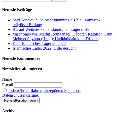
der
nach:
Beiträge
Neueste Beiträge
Said Topalović: Selbstbestimmung als Ziel islamisch-
religiöser Bildung
Bis auf Weiteres keine islamischen Lager mehr
Yaşar Sarıkaya, Martin Rothgangel, Déborah Kathleen Grün,
Mehmet Soyhun (Hrsg.): Hadithdidaktik im Diskurs
Kein Islamisches Lager im 2022
Islamisches Lager 2022: Hilfe gesucht!
Neueste Kommentare
Newsletter abonnieren
Name
E-mail
Indem Sie fortfahren, akzeptieren Sie unsere
Datenschutzerklärung.
Archiv