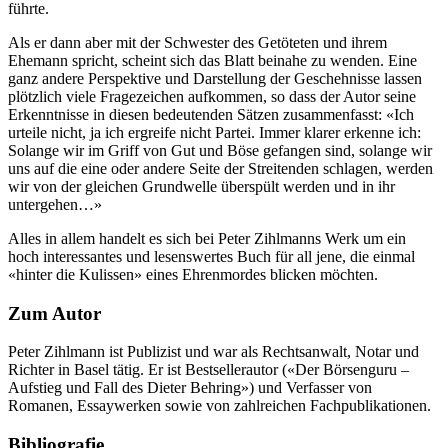
führte.
Als er dann aber mit der Schwester des Getöteten und ihrem
Ehemann spricht, scheint sich das Blatt beinahe zu wenden. Eine
ganz andere Perspektive und Darstellung der Geschehnisse lassen
plötzlich viele Fragezeichen aufkommen, so dass der Autor seine
Erkenntnisse in diesen bedeutenden Sätzen zusammenfasst: «Ich
urteile nicht, ja ich ergreife nicht Partei. Immer klarer erkenne ich:
Solange wir im Griff von Gut und Böse gefangen sind, solange wir
uns auf die eine oder andere Seite der Streitenden schlagen, werden
wir von der gleichen Grundwelle überspült werden und in ihr
untergehen…»
Alles in allem handelt es sich bei Peter Zihlmanns Werk um ein
hoch interessantes und lesenswertes Buch für all jene, die einmal
«hinter die Kulissen» eines Ehrenmordes blicken möchten.
Zum Autor
Peter Zihlmann ist Publizist und war als Rechtsanwalt, Notar und
Richter in Basel tätig. Er ist Bestsellerautor («Der Börsenguru –
Aufstieg und Fall des Dieter Behring») und Verfasser von
Romanen, Essaywerken sowie von zahlreichen Fachpublikationen.
Bibliografie