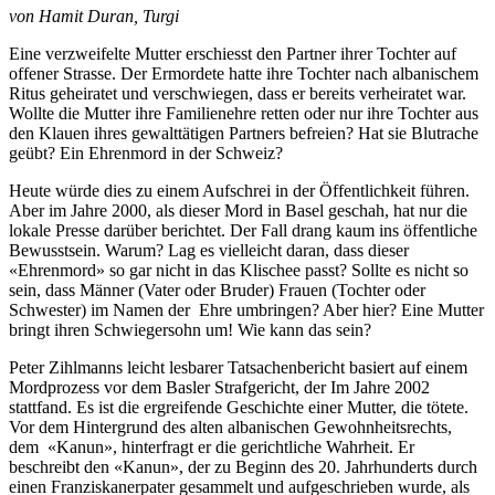
von Hamit Duran, Turgi
Eine verzweifelte Mutter erschiesst den Partner ihrer Tochter auf
offener Strasse. Der Ermordete hatte ihre Tochter nach albanischem
Ritus geheiratet und verschwiegen, dass er bereits verheiratet war.
Wollte die Mutter ihre Familienehre retten oder nur ihre Tochter aus
den Klauen ihres gewalttätigen Partners befreien? Hat sie Blutrache
geübt? Ein Ehrenmord in der Schweiz?
Heute würde dies zu einem Aufschrei in der Öffentlichkeit führen.
Aber im Jahre 2000, als dieser Mord in Basel geschah, hat nur die
lokale Presse darüber berichtet. Der Fall drang kaum ins öffentliche
Bewusstsein. Warum? Lag es vielleicht daran, dass dieser
«Ehrenmord» so gar nicht in das Klischee passt? Sollte es nicht so
sein, dass Männer (Vater oder Bruder) Frauen (Tochter oder
Schwester) im Namen der Ehre umbringen? Aber hier? Eine Mutter
bringt ihren Schwiegersohn um! Wie kann das sein?
Peter Zihlmanns leicht lesbarer Tatsachenbericht basiert auf einem
Mordprozess vor dem Basler Strafgericht, der Im Jahre 2002
stattfand. Es ist die ergreifende Geschichte einer Mutter, die tötete.
Vor dem Hintergrund des alten albanischen Gewohnheitsrechts,
dem «Kanun», hinterfragt er die gerichtliche Wahrheit. Er
beschreibt den «Kanun», der zu Beginn des 20. Jahrhunderts durch
einen Franziskanerpater gesammelt und aufgeschrieben wurde, als