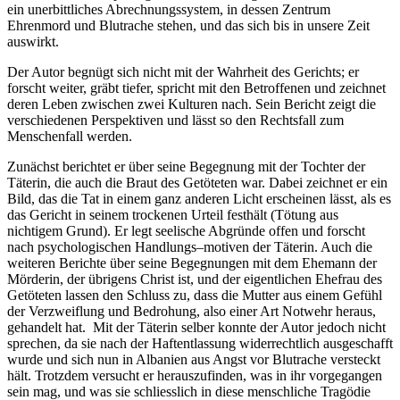
ein unerbittliches Abrechnungssystem, in dessen Zentrum
Ehrenmord und Blutrache stehen, und das sich bis in unsere Zeit
auswirkt.
Der Autor begnügt sich nicht mit der Wahrheit des Gerichts; er
forscht weiter, gräbt tiefer, spricht mit den Betroffenen und zeichnet
deren Leben zwischen zwei Kulturen nach. Sein Bericht zeigt die
verschiedenen Perspektiven und lässt so den Rechtsfall zum
Menschenfall werden.
Zunächst berichtet er über seine Begegnung mit der Tochter der
Täterin, die auch die Braut des Getöteten war. Dabei zeichnet er ein
Bild, das die Tat in einem ganz anderen Licht erscheinen lässt, als es
das Gericht in seinem trockenen Urteil festhält (Tötung aus
nichtigem Grund). Er legt seelische Abgründe offen und forscht
nach psychologischen Handlungs–motiven der Täterin. Auch die
weiteren Berichte über seine Begegnungen mit dem Ehemann der
Mörderin, der übrigens Christ ist, und der eigentlichen Ehefrau des
Getöteten lassen den Schluss zu, dass die Mutter aus einem Gefühl
der Verzweiflung und Bedrohung, also einer Art Notwehr heraus,
gehandelt hat. Mit der Täterin selber konnte der Autor jedoch nicht
sprechen, da sie nach der Haftentlassung widerrechtlich ausgeschafft
wurde und sich nun in Albanien aus Angst vor Blutrache versteckt
hält. Trotzdem versucht er herauszufinden, was in ihr vorgegangen
sein mag, und was sie schliesslich in diese menschliche Tragödie